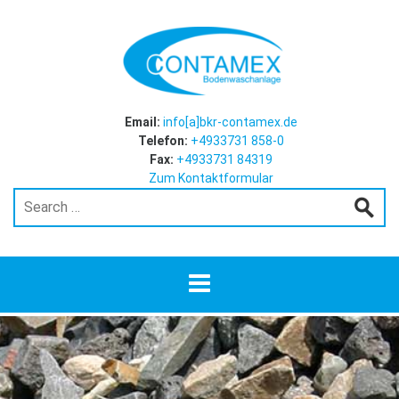
Email:
info[a]bkr-contamex.de
Telefon:
+4933731 858-0
Fax:
+4933731 84319
Zum Kontaktformular