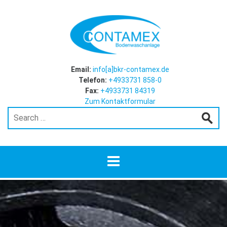
Email:
info[a]bkr-contamex.de
Telefon:
+4933731 858-0
Fax:
+4933731 84319
Zum Kontaktformular